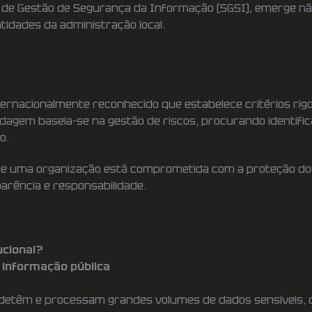
ma de Gestão de Segurança da Informação (SGSI), emerge 
tidades da administração local.
ernacionalmente reconhecido que estabelece critérios ri
agem baseia-se na gestão de riscos, procurando identificar
o.
e uma organização está comprometida com a proteção dos
parência e responsabilidade.
ucional?
 informação pública
is detêm e processam grandes volumes de dados sensíveis,