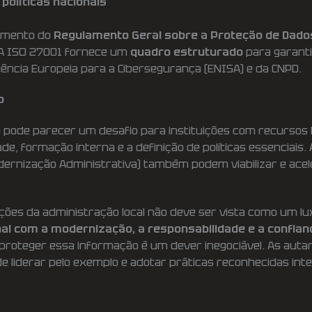
políticas nacionais
rimento do
Regulamento Geral sobre a Proteção de Dado
. A ISO 27001 fornece um
quadro estruturado
para garant
gência Europeia para a Cibersegurança (ENISA) e da CNPD.
o
o pode parecer um desafio para instituições com recursos 
 formação interna e a definição de políticas essenciais. A
ernização Administrativa) também podem viabilizar e acele
ições da administração local não deve ser vista como um lux
al com a modernização, a responsabilidade e a confian
proteger essa informação é um dever inegociável. As autar
e liderar pelo exemplo e adotar práticas reconhecidas int