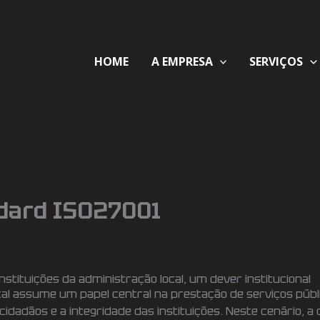
HOME
A EMPRESA
SERVIÇOS
ndard ISO27001
stituições da administração local, um dever institucional
al assume um papel central na prestação de serviços púb
s cidadãos e a integridade das instituições. Neste cenário,