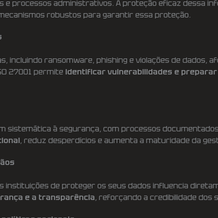
 e processos administrativos. A proteção eficaz dessa i
mecanismos robustos para garantir essa proteção.
s
, incluindo ransomware, phishing e violações de dados, afe
SO 27001 permite
identificar vulnerabilidades e prepara
 sistemática à segurança, com processos documentados, a
cional
, reduz desperdícios e aumenta a maturidade da gestã
dãos
 instituições de proteger os seus dados influencia direta
rança e a transparência
, reforçando a credibilidade dos s