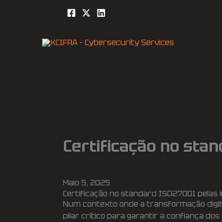
Skip
to
content
Certificação no sta
Maio 5, 2025
Certificação no standard ISO27001 pelas in
Num contexto onde a transformação digit
pilar crítico para garantir a confiança do