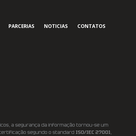
PARCERIAS
NOTICIAS
CONTATOS
licos, a segurança da informação tornou-se um
 a certificação segundo o standard
ISO/IEC 27001
,