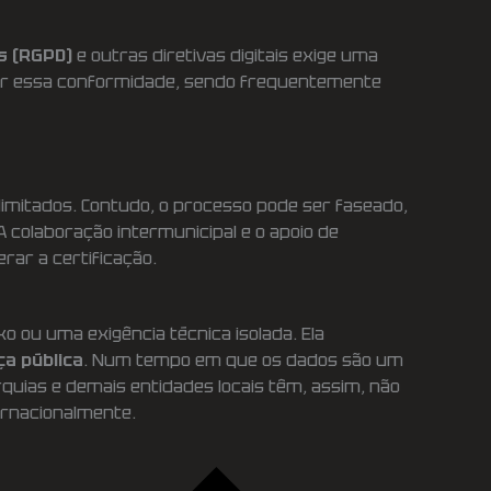
s (RGPD)
e outras diretivas digitais exige uma
ir essa conformidade, sendo frequentemente
limitados. Contudo, o processo pode ser faseado,
 colaboração intermunicipal e o apoio de
rar a certificação.
o ou uma exigência técnica isolada. Ela
ça pública
. Num tempo em que os dados são um
quias e demais entidades locais têm, assim, não
ernacionalmente.