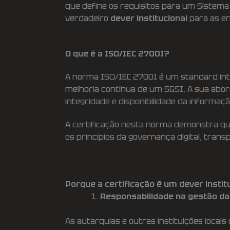
que define os requisitos para um Siste
verdadeiro
dever institucional
para as en
O que é a ISO/IEC 27001?
A norma ISO/IEC 27001 é um standard int
melhoria contínua de um SGSI. A sua abord
integridade e disponibilidade da informaçã
A certificação nesta norma demonstra qu
os princípios da governança digital, trans
Porque a certificação é um dever instit
Responsabilidade na gestão da
As autarquias e outras instituições loca