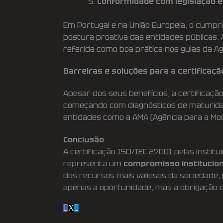
Conformidade com legislação e 
Em Portugal e na União Europeia, o cump
postura proativa das entidades públicas
referida como boa prática nos guias da A
Barreiras e soluções para a certificaçã
Apesar dos seus benefícios, a certificaçã
começando com diagnósticos de maturidade,
entidades como a AMA (Agência para a Mod
Conclusão
A certificação ISO/IEC 27001 pelas institu
representa um
compromisso institucion
dos recursos mais valiosos da sociedade, 
apenas a oportunidade, mas a obrigação d