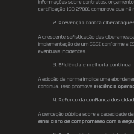
informações sobre contratos, orçamentos
certificação ISO 27001 comprova que há 
Prevenção contra ciberataque
A crescente sofisticação das ciberameaças
implementação de um SGSI conforme a I
eventuais incidentes.
Eficiência e melhoria contínua
A adoção da norma implica uma abordagem
contínua. Isso promove
eficiência opera
Reforço da confiança dos cida
A perceção pública sobre a capacidade das
sinal claro de compromisso com a segu