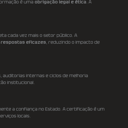
nformação é uma
obrigação legal e ética
. A
ta cada vez mais o setor público. A
r respostas eficazes
, reduzindo o impacto de
uditorias internas e ciclos de melhoria
o institucional.
mente a confiança no Estado. A certificação é um
erviços locais.