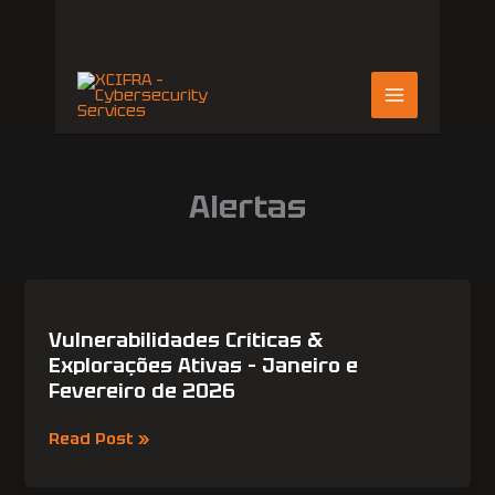
Skip
to
content
Alertas
Vulnerabilidades
Críticas
&
Vulnerabilidades Críticas &
Explorações
Explorações Ativas – Janeiro e
Ativas
Fevereiro de 2026
–
Janeiro
Read Post »
e
Fevereiro