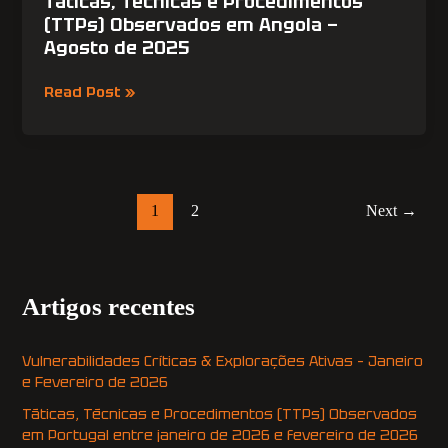
Táticas, Técnicas e Procedimentos
Procedimentos
(TTPs) Observados em Angola —
(TTPs)
Agosto de 2025
Observados
em
Read Post »
Angola
—
Agosto
de
2025
1
2
Next
→
Artigos recentes
Vulnerabilidades Críticas & Explorações Ativas – Janeiro
e Fevereiro de 2026
Táticas, Técnicas e Procedimentos (TTPs) Observados
em Portugal entre janeiro de 2026 e fevereiro de 2026