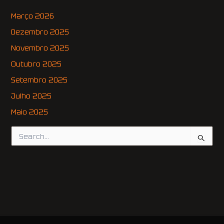
Março 2026
Dezembro 2025
Novembro 2025
Outubro 2025
Setembro 2025
Julho 2025
Maio 2025
S
e
a
r
c
h
f
o
r