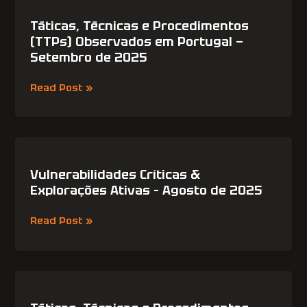
Portugal
Técnicas
e
Táticas, Técnicas e Procedimentos
Procedimentos
(TTPs) Observados em Portugal —
(TTPs)
Setembro de 2025
Observados
em
Read Post »
Portugal
—
Setembro
de
Vulnerabilidades
2025
Críticas
&
Vulnerabilidades Críticas &
Explorações
Explorações Ativas – Agosto de 2025
Ativas
–
Read Post »
Agosto
de
2025
Táticas,
Técnicas
e