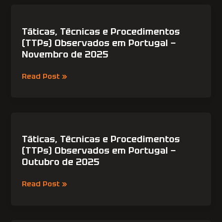
de
Táticas,
Portugal
Técnicas
e
Táticas, Técnicas e Procedimentos
Procedimentos
(TTPs) Observados em Portugal —
(TTPs)
Novembro de 2025
Observados
em
Read Post »
Portugal
—
Novembro
de
Táticas,
2025
Técnicas
e
Táticas, Técnicas e Procedimentos
Procedimentos
(TTPs) Observados em Portugal —
(TTPs)
Outubro de 2025
Observados
em
Read Post »
Portugal
—
Outubro
de