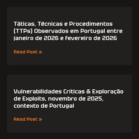
de
2026
Táticas,
Técnicas
e
Táticas, Técnicas e Procedimentos
Procedimentos
(TTPs) Observados em Portugal entre
(TTPs)
janeiro de 2026 e fevereiro de 2026
Observados
em
Read Post »
Portugal
entre
janeiro
de
Vulnerabilidades
2026
Críticas
e
&
Vulnerabilidades Críticas & Exploração
fevereiro
Exploração
de Exploits, novembro de 2025,
de
de
contexto de Portugal
2026
Exploits,
novembro
Read Post »
de
2025,
contexto