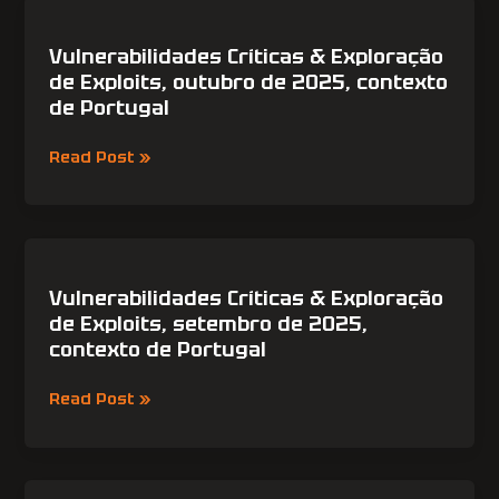
Vulnerabilidades
2025
Críticas
&
Vulnerabilidades Críticas & Exploração
Exploração
de Exploits, outubro de 2025, contexto
de
de Portugal
Exploits,
outubro
Read Post »
de
2025,
contexto
de
Vulnerabilidades
Portugal
Críticas
&
Vulnerabilidades Críticas & Exploração
Exploração
de Exploits, setembro de 2025,
de
contexto de Portugal
Exploits,
setembro
Read Post »
de
2025,
contexto
de
Táticas,