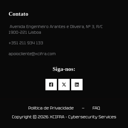
:
Contato
Avenida Engenheiro Arantes e Oliveira, Nº 3, R/C
1900-221 Lisboa
+351 211 934 133
apoiocliente@xcifra.com
Siga-nos:
Política de Privacidade
—
FAQ
Copyright © 2026 XCIFRA - Cybersecurity Services