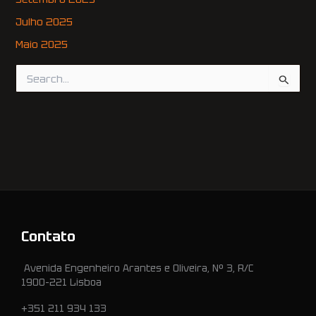
Julho 2025
Maio 2025
S
e
a
r
c
h
f
o
r
:
Contato
Avenida Engenheiro Arantes e Oliveira, Nº 3, R/C
1900-221 Lisboa
+351 211 934 133