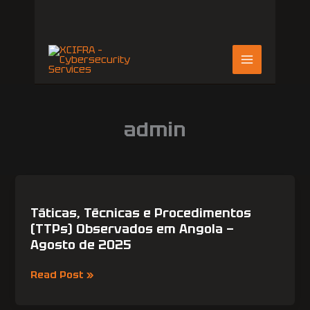
Skip
to
content
admin
Táticas,
Técnicas
e
Táticas, Técnicas e Procedimentos
Procedimentos
(TTPs) Observados em Angola —
(TTPs)
Agosto de 2025
Observados
em
Read Post »
Angola
—