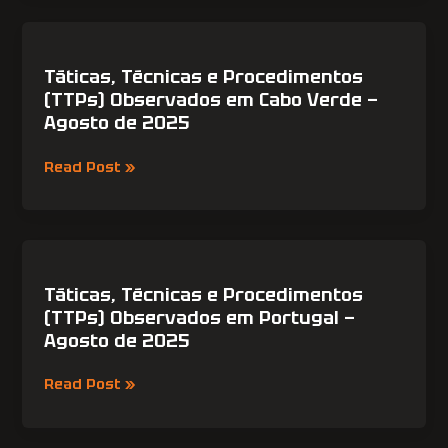
Agosto
de
Táticas,
2025
Técnicas
e
Táticas, Técnicas e Procedimentos
Procedimentos
(TTPs) Observados em Cabo Verde —
(TTPs)
Agosto de 2025
Observados
em
Read Post »
Cabo
Verde
—
Agosto
Táticas,
de
Técnicas
2025
e
Táticas, Técnicas e Procedimentos
Procedimentos
(TTPs) Observados em Portugal —
(TTPs)
Agosto de 2025
Observados
em
Read Post »
Portugal
—
Agosto