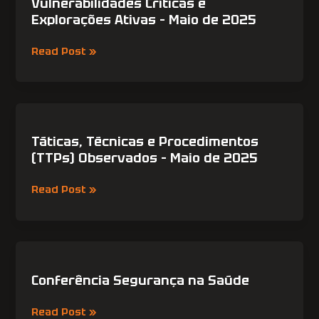
e
Vulnerabilidades Críticas e
Explorações
Explorações Ativas – Maio de 2025
Ativas
–
Read Post »
Maio
de
2025
Táticas,
Técnicas
e
Táticas, Técnicas e Procedimentos
Procedimentos
(TTPs) Observados – Maio de 2025
(TTPs)
Observados
Read Post »
–
Maio
de
2025
Conferência
Segurança
na
Conferência Segurança na Saúde
Saúde
Read Post »