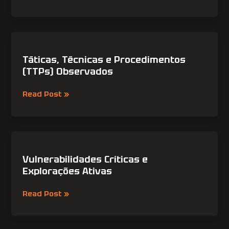
Táticas,
Técnicas
e
Táticas, Técnicas e Procedimentos
Procedimentos
(TTPs) Observados
(TTPs)
Observados
Read Post »
Vulnerabilidades
Críticas
e
Vulnerabilidades Críticas e
Explorações
Explorações Ativas
Ativas
Read Post »