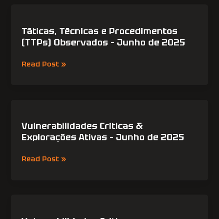
de
Táticas,
2025
Técnicas
e
Táticas, Técnicas e Procedimentos
Procedimentos
(TTPs) Observados – Junho de 2025
(TTPs)
Observados
Read Post »
–
Junho
de
2025
Vulnerabilidades
Críticas
&
Vulnerabilidades Críticas &
Explorações
Explorações Ativas – Junho de 2025
Ativas
–
Read Post »
Junho
de
2025
Vulnerabilidades
Críticas