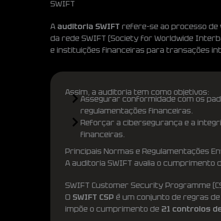
SWIFT
A
auditoria SWIFT
refere-se ao processo de
da rede SWIFT (Society for Worldwide Interb
e instituições financeiras para transações in
Assim, a auditoria tem como objetivos:
Assegurar conformidade com os pad
regulamentações financeiras.
Reforçar a cibersegurança e a inte
financeiras.
Principais Normas e Regulamentações En
A auditoria SWIFT avalia o cumprimento d
SWIFT Customer Security Programme (C
O
SWIFT CSP
é um conjunto de regras de 
impõe o cumprimento de
21 controlos d