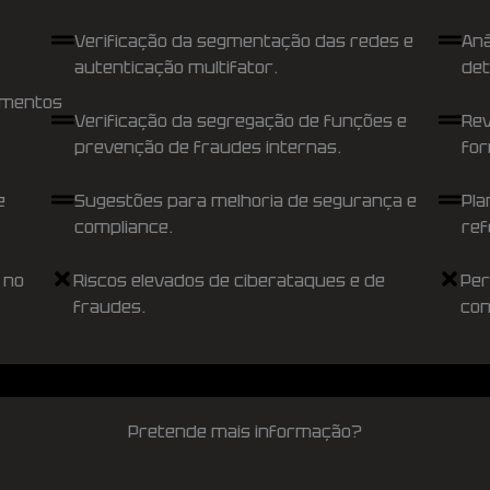
Verificação da segmentação das redes e
Aná
autenticação multifator.
det
dimentos
Verificação da segregação de funções e
Rev
prevenção de fraudes internas.
for
e
Sugestões para melhoria de segurança e
Pla
compliance.
ref
 no
Riscos elevados de ciberataques e de
Per
fraudes.
con
Pretende mais informação?