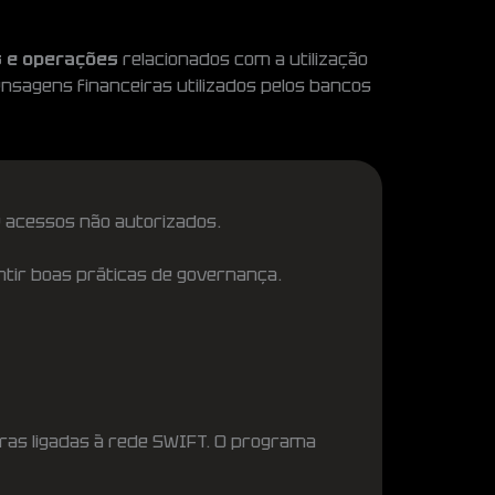
s e operações
relacionados com a utilização
nsagens financeiras utilizados pelos bancos
 acessos não autorizados.
ntir boas práticas de governança.
iras ligadas à rede SWIFT. O programa