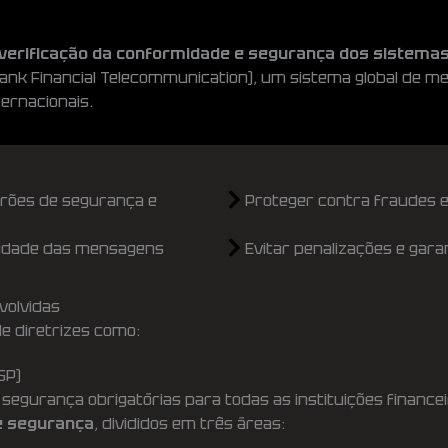
verificação da conformidade e segurança dos sistema
ank Financial Telecommunication), um sistema global de me
ternacionais.
rões de segurança e
Proteger contra fraudes e
gridade das mensagens
Evitar penalizações e gara
volvidas
e diretrizes como:
SP)
segurança obrigatórias para todas as instituições finance
e segurança
, divididos em três áreas: