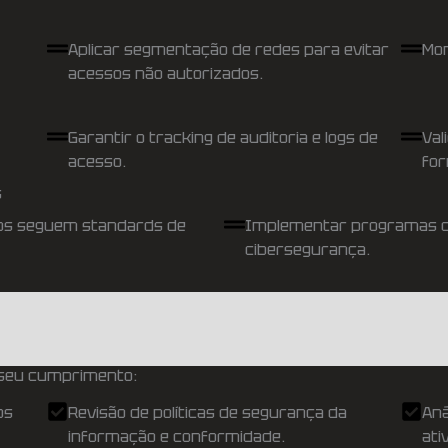
Aplicar segmentação de redes para evitar
Mon
acessos não autorizados.
Garantir o tracking de auditoria e logs de
Val
acesso.
for
s
ros seguem standards de
Implementar programas de
cibersegurança.
 seu cumprimento:
os
Revisão de políticas de segurança da
Aná
informação e conformidade.
ati